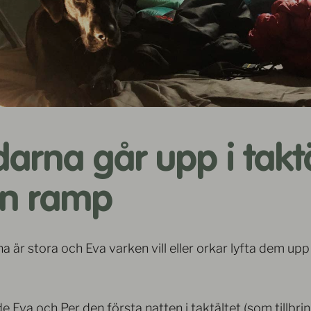
arna går upp i taktä
en ramp
 är stora och Eva varken vill eller orkar lyfta dem upp
ade Eva och Per den första natten i taktältet (som tillbr