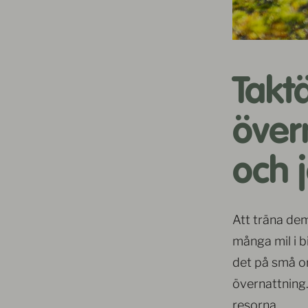
Taktä
över
och 
Att träna dem
många mil i bi
det på små or
övernattning
resorna.