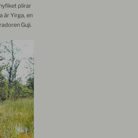
yfiket plirar
 är Yirga, en
bradoren Guji.