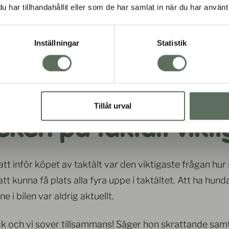
har tillhandahållit eller som de har samlat in när du har använt 
Din e-post
Inställningar
Statistik
Pre
Tillåt urval
eken på taktält vikt
att inför köpet av taktält var den viktigaste frågan hur
t kunna få plats alla fyra uppe i taktältet. Att ha hunda
nne i bilen var aldrig aktuellt.
ock och vi sover tillsammans! Säger hon skrattande sam