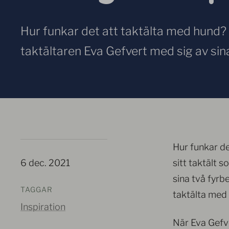
Hur funkar det att taktälta med hund?
taktältaren Eva Gefvert med sig av sina
Hur funkar d
6 dec. 2021
sitt taktält 
sina två fyrb
TAGGAR
taktälta med
Inspiration
När Eva Gefve