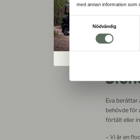
med annan information som du 
Samtyckesval
Nödvändig
Storl
Eva berättar 
behövde för at
förtält eller i
– Vi är en fl