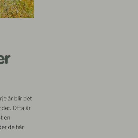
er
je år blir det
ndet. Ofta är
t en
der de här