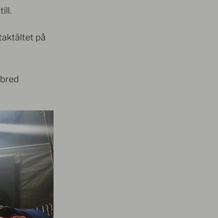
ll.
taktältet på
 bred