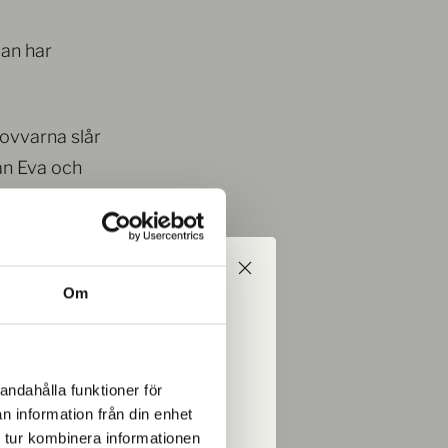
man har
vovvarna slår
ån Eva och
Om
ed på äventyret!
 erbjudanden från oss
andahålla funktioner för
 i mejlkorgen.
n information från din enhet
 tur kombinera informationen