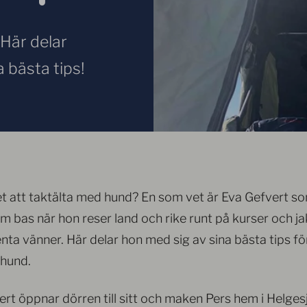
 Här delar
 bästa tips!
et att taktälta med hund? En som vet är Eva Gefvert 
som bas när hon reser land och rike runt på kurser och 
enta vänner. Här delar hon med sig av sina bästa tips för
 hund.
rt öppnar dörren till sitt och maken Pers hem i Helgesj