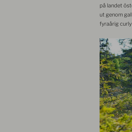
på landet öst
ut genom gal
fyraårig curl