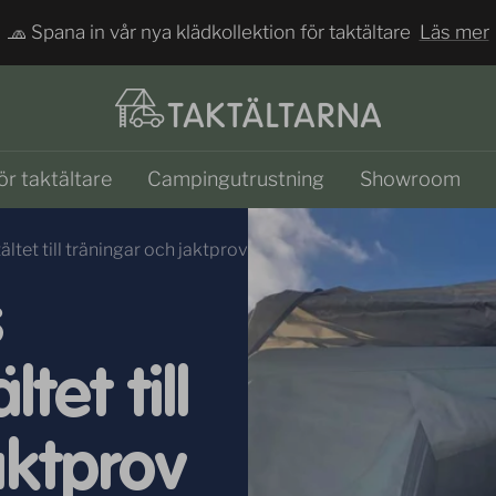
🧢 Spana in vår nya klädkollektion för taktältare
Läs mer
Taktältarna
ör taktältare
Campingutrustning
Showroom
ltet till träningar och jaktprov
s
tet till
aktprov