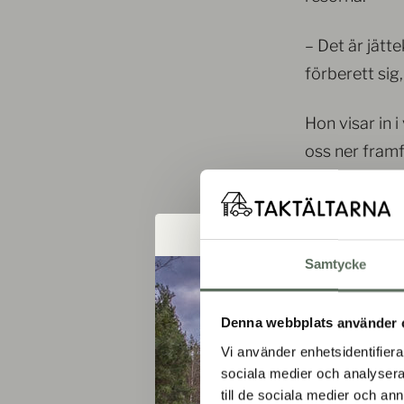
– Det är jätt
förberett sig
Hon visar in 
oss ner fram
Pers prisbelö
Samtycke
Denna webbplats använder 
Vi använder enhetsidentifierar
sociala medier och analysera 
till de sociala medier och a