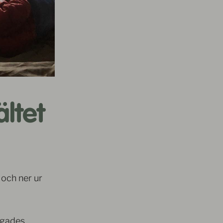
ltet
 och ner ur
ingades