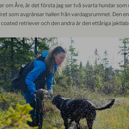
er om Åre, är det första jag ser två svarta hundar som n
lret som avgränsar hallen från vardagsrummet. Den ena
y coated retriever och den andra är den ettåriga jaktla