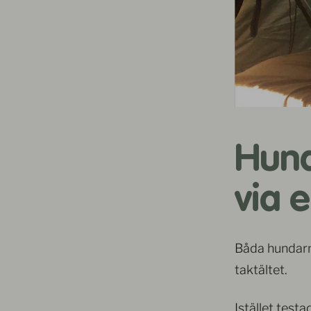
Hund
via 
Båda hundarna
taktältet.
Istället test