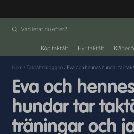
Hoppa
till
innehållet
Köp taktält
Hyr taktält
Kläder f
Hem
Taktältsbloggen
Eva och hennes hundar tar taktä
Eva och henne
hundar tar taktäl
träningar och j