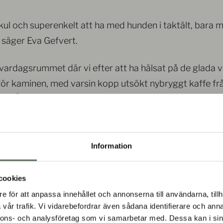
ekul och superenkelt att ha med hunden i taktält, bara 
, säger Eva Gefvert.
i vardagsrummet där vi efter att ha hälsat på de glada 
för kaminen, med varsin kopp utsökt nybryggt kaffe fr
nta
Åre kafferosteri
.
Information
⛺️🚘 Häng m
cookies
Få nyheter och
e för att anpassa innehållet och annonserna till användarna, tillh
direkt
vår trafik. Vi vidarebefordrar även sådana identifierare och anna
nnons- och analysföretag som vi samarbetar med. Dessa kan i sin