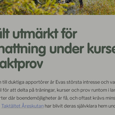
lt utmärkt för
nattning under kurs
jaktprov
 till duktiga apportörer är Evas största intresse och var
l för att delta på träningar, kurser och prov runtom i la
ter där boendemöjligheter är få, och oftast krävs mins
.
Taktältet Åreskutan
har blivit deras självklara hem un