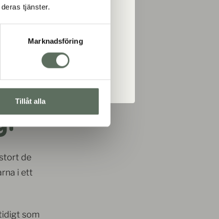
deras tjänster.
Marknadsföring
numerera
Tillåt alla
igt
 stort de
rna i ett
tidigt som