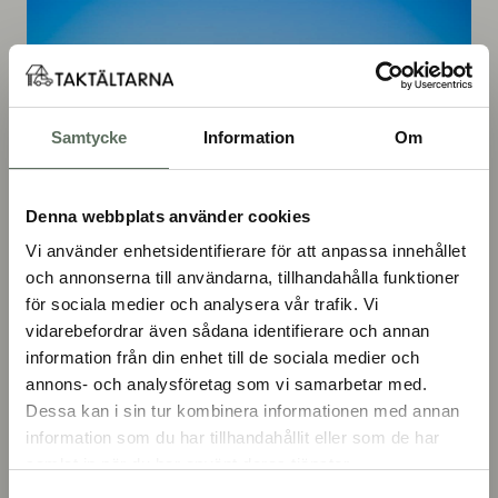
Samtycke
Information
Om
Denna webbplats använder cookies
Vi använder enhetsidentifierare för att anpassa innehållet
och annonserna till användarna, tillhandahålla funktioner
för sociala medier och analysera vår trafik. Vi
vidarebefordrar även sådana identifierare och annan
information från din enhet till de sociala medier och
annons- och analysföretag som vi samarbetar med.
Dessa kan i sin tur kombinera informationen med annan
information som du har tillhandahållit eller som de har
Tar du färjan från Bodö kommer du till Moskenes
samlat in när du har använt deras tjänster.
på Lofotens sydspets, tar du bilvägen kommer du