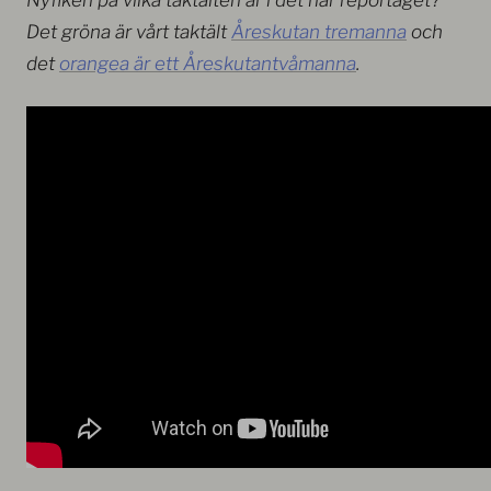
Det gröna är vårt taktält
Åreskutan tremanna
och
det
orangea är ett Åreskutantvåmanna
.