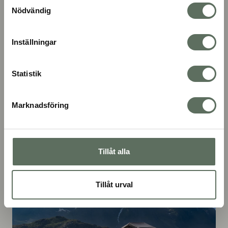
Samtyckesval
först till de norra delarna.
Nödvändig
Rent generellt brukar folk tycka att det är finast ju
Inställningar
längre söderut man kommer – men ärligt talat
skulle vi vilja framhålla att det är fint ÖVERALLT.
Statistik
Marknadsföring
Tillåt alla
Tillåt urval