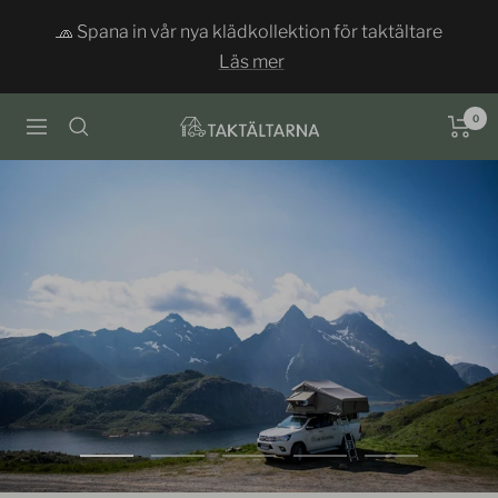
Hoppa
🧢 Spana in vår nya klädkollektion för taktältare
till
Läs mer
innehållet
0
Taktältarna
Navigering
Gå
Gå
Gå
Gå
Gå