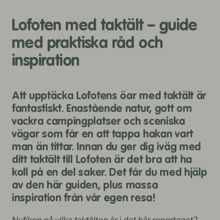
till
till
till
till
till
bild
bild
bild
bild
bild
Lofoten med taktält – guide
1
2
3
4
5
med praktiska råd och
inspiration
Att upptäcka Lofotens öar med taktält är
fantastiskt. Enastående natur, gott om
vackra campingplatser och sceniska
vägar som får en att tappa hakan vart
man än tittar. Innan du ger dig iväg med
ditt taktält till Lofoten är det bra att ha
koll på en del saker. Det får du med hjälp
av den här guiden, plus massa
inspiration från vår egen resa!
Nyfiken på vilka taktälten är i det här reportaget?