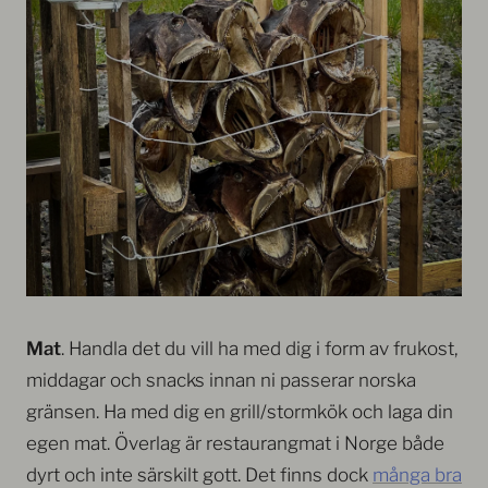
Mat
. Handla det du vill ha med dig i form av frukost,
middagar och snacks innan ni passerar norska
gränsen. Ha med dig en grill/stormkök och laga din
egen mat. Överlag är restaurangmat i Norge både
dyrt och inte särskilt gott. Det finns dock
många bra