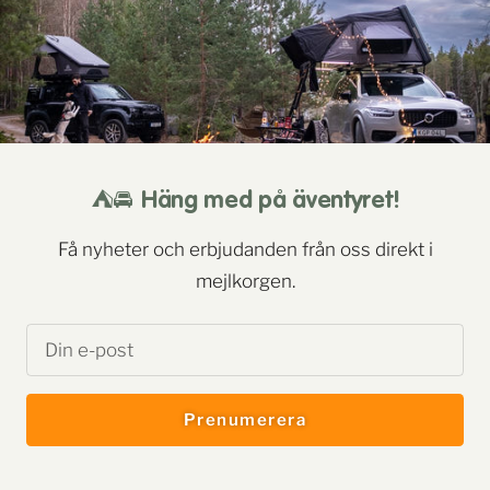
kortaste laget. Vi och rekommenderar starkt att du
som vill åka dit och taktälta har minst det, gärna
mer. Det finns helt enkelt så mycket att se och
göra, vi önskar att vi hade haft mer tid.
Och eftersom det tar lång tid att ta sig dit med bil
⛺️🚘 Häng med på äventyret!
(för oss som bor i Åre en dag upp och en dag ner)
så vill man ju ha tid när man väl är på plats.
Få nyheter och erbjudanden från oss direkt i
mejlkorgen.
Din e-post
Prenumerera