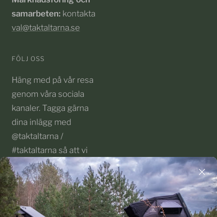
samarbeten:
kontakta
val@taktaltarna.se
FÖLJ OSS
Häng med på vår resa
genom våra sociala
kanaler. Tagga gärna
dina inlägg med
@taktaltarna /
#taktaltarna så att vi
får följa med på dina
äventyr!