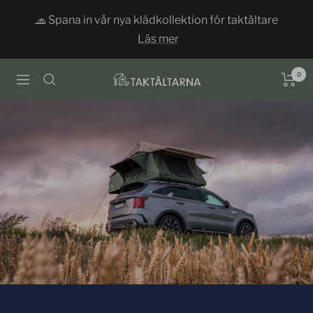
Hoppa
🧢 Spana in vår nya klädkollektion för taktältare
till
Läs mer
innehållet
0
Taktältarna
Navigering