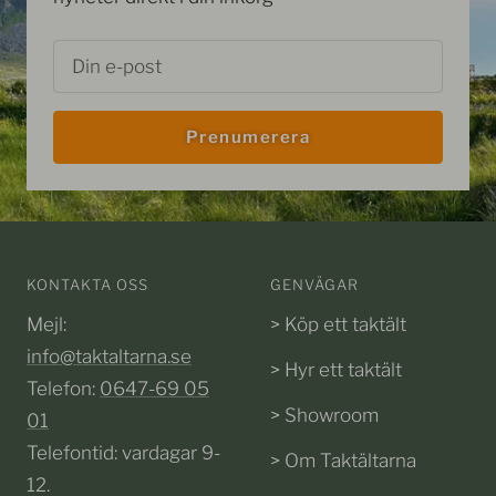
Din e-post
Prenumerera
KONTAKTA OSS
GENVÄGAR
Mejl:
> Köp ett taktält
info@taktaltarna.se
> Hyr ett taktält
Telefon:
0647-69 05
> Showroom
01
Telefontid: vardagar 9-
> Om Taktältarna
12.