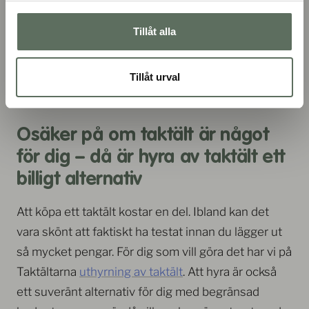
tältduk.
Tillåt alla
Ett billigt taktält kanske inte har lika hållbara
materialval och inte lika mycket smarta funktioner
Tillåt urval
och detaljer som ett taktält som kostar lite mer.
Osäker på om taktält är något
för dig – då är hyra av taktält ett
billigt alternativ
Att köpa ett taktält kostar en del. Ibland kan det
vara skönt att faktiskt ha testat innan du lägger ut
så mycket pengar. För dig som vill göra det har vi på
Taktältarna
uthyrning av taktält
. Att hyra är också
ett suveränt alternativ för dig med begränsad