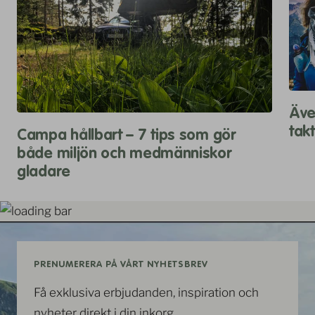
Äve
tak
Campa hållbart – 7 tips som gör
både miljön och medmänniskor
gladare
PRENUMERERA PÅ VÅRT NYHETSBREV
Få exklusiva erbjudanden, inspiration och
nyheter direkt i din inkorg