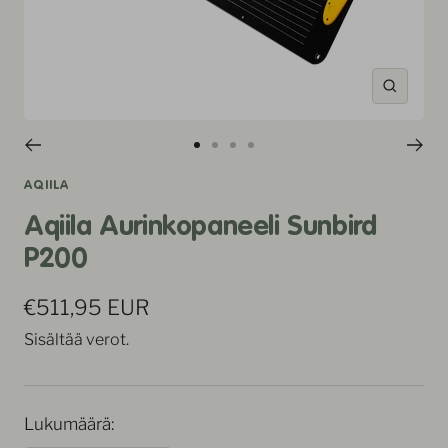
Suuren
Siirry
Siirry
Siirry
Siirry
sivulle
sivulle
sivulle
sivulle
AQIILA
1
2
3
4
Aqiila Aurinkopaneeli Sunbird
P200
Alennushinta
€511,95 EUR
Sisältää verot.
Lukumäärä: