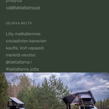
yhteyttä
val@taktaltarna.se
SEURAA MEITÄ
Liity matkallemme
sosiaalisten kanavien
kautta. Voit vapaasti
merkitä viestiisi
@taktaltarna /
#taktaltarna, jotta
voimme seurata
seikkailujasi!