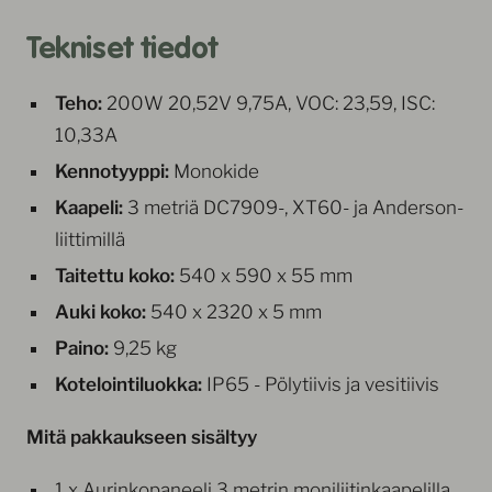
Tekniset tiedot
Teho:
200W 20,52V 9,75A, VOC: 23,59, ISC:
10,33A
Kennotyyppi:
Monokide
Kaapeli:
3 metriä DC7909-, XT60- ja Anderson-
liittimillä
Taitettu koko:
540 x 590 x 55 mm
Auki koko:
540 x 2320 x 5 mm
Paino:
9,25 kg
Kotelointiluokka:
IP65 - Pölytiivis ja vesitiivis
Mitä pakkaukseen sisältyy
1 x Aurinkopaneeli 3 metrin moniliitinkaapelilla