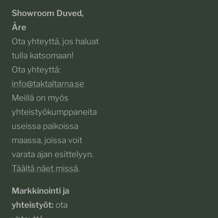
Showroom Duved,
Åre
Ota yhteyttä, jos haluat
tulla katsomaan!
Ota yhteyttä:
info@taktaltarna.se
Meillä on myös
yhteistyökumppaneita
useissa paikoissa
maassa, joissa voit
varata ajan esittelyyn.
Täältä näet missä
.
Markkinointi ja
yhteistyöt:
ota