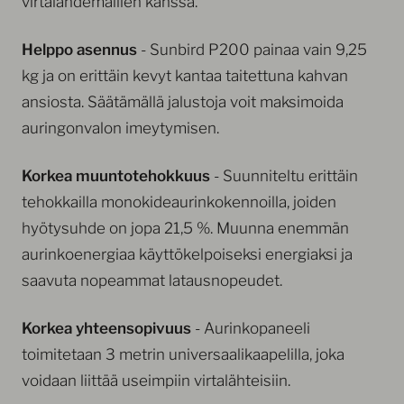
virtalähdemallien kanssa.
Helppo asennus
- Sunbird P200 painaa vain 9,25
kg ja on erittäin kevyt kantaa taitettuna kahvan
ansiosta. Säätämällä jalustoja voit maksimoida
auringonvalon imeytymisen.
Korkea muuntotehokkuus
- Suunniteltu erittäin
tehokkailla monokideaurinkokennoilla, joiden
hyötysuhde on jopa 21,5 %. Muunna enemmän
aurinkoenergiaa käyttökelpoiseksi energiaksi ja
saavuta nopeammat latausnopeudet.
Korkea yhteensopivuus
- Aurinkopaneeli
toimitetaan 3 metrin universaalikaapelilla, joka
voidaan liittää useimpiin virtalähteisiin.