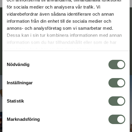
sivulle
sivulle
sivulle
sivulle
för sociala medier och analysera vår trafik. Vi
vidarebefordrar även sådana identifierare och annan
1
2
3
4
Mitä asiakkaamme
information från din enhet till de sociala medier och
annons- och analysföretag som vi samarbetar med.
ajattelevat meistä:
Dessa kan i sin tur kombinera informationen med annan
information som du har tillhandahållit eller som de har
samlat in när du har använt deras tjänster.
Samtyckesval
Nödvändig
Inställningar
Mitä haittaa siitä,
että teltta on
Statistik
katolla?
Marknadsföring