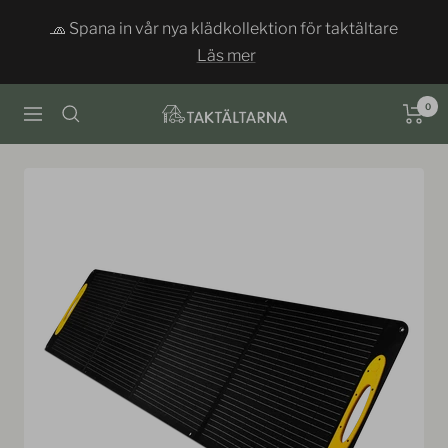
Siirry
🧢 Spana in vår nya klädkollektion för taktältare
sisältöön
Läs mer
0
Taktältarna
Navigaatio