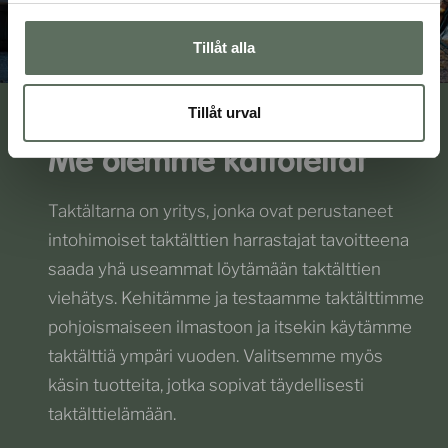
16 syytä hankkia kattoteltta
Tillåt alla
Tillåt urval
Me olemme kattoteltat
Taktältarna on yritys, jonka ovat perustaneet
intohimoiset taktälttien harrastajat tavoitteena
saada yhä useammat löytämään taktälttien
viehätys. Kehitämme ja testaamme taktälttimme
pohjoismaiseen ilmastoon ja itsekin käytämme
taktälttiä ympäri vuoden. Valitsemme myös
käsin tuotteita, jotka sopivat täydellisesti
taktälttielämään.