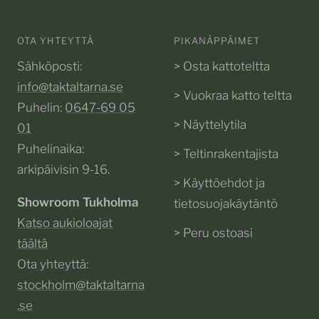
OTA YHTEYTTÄ
PIKANÄPPÄIMET
Sähköposti:
> Osta kattoteltta
info@taktaltarna.se
> Vuokraa katto teltta
Puhelin:
0647-69 05
> Näyttelytila
01
Puhelinaika:
> Teltinrakentajista
arkipäivisin 9-16.
> Käyttöehdot ja
Showroom Tukholma
tietosuojakäytäntö
Katso aukioloajat
> Peru ostoasi
täältä
Ota yhteyttä:
stockholm@taktaltarna
.se