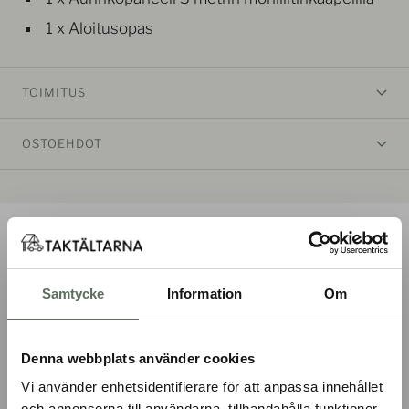
1 x Aloitusopas
TOIMITUS
OSTOEHDOT
ILMASTOKOMPENSOITU RAHTI
Samtycke
Information
Om
Ilmasto kompensoi rahtimme
Denna webbplats använder cookies
Vi använder enhetsidentifierare för att anpassa innehållet
Siirry
Siirry
Siirry
Siirry
och annonserna till användarna, tillhandahålla funktioner