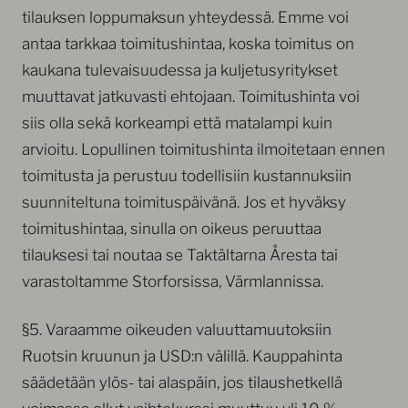
tilauksen loppumaksun yhteydessä. Emme voi
antaa tarkkaa toimitushintaa, koska toimitus on
kaukana tulevaisuudessa ja kuljetusyritykset
muuttavat jatkuvasti ehtojaan. Toimitushinta voi
siis olla sekä korkeampi että matalampi kuin
arvioitu. Lopullinen toimitushinta ilmoitetaan ennen
toimitusta ja perustuu todellisiin kustannuksiin
suunniteltuna toimituspäivänä. Jos et hyväksy
toimitushintaa, sinulla on oikeus peruuttaa
tilauksesi tai noutaa se Taktältarna Åresta tai
varastoltamme Storforsissa, Värmlannissa.
§5. Varaamme oikeuden valuuttamuutoksiin
Ruotsin kruunun ja USD:n välillä. Kauppahinta
säädetään ylös- tai alaspäin, jos tilaushetkellä