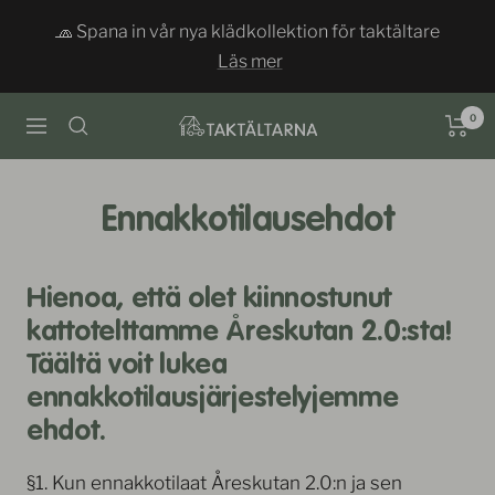
Siirry
🧢 Spana in vår nya klädkollektion för taktältare
sisältöön
Läs mer
0
Taktältarna
Navigaatio
Ennakkotilausehdot
Hienoa, että olet kiinnostunut
kattotelttamme Åreskutan 2.0:sta!
Täältä voit lukea
ennakkotilausjärjestelyjemme
ehdot.
§1. Kun ennakkotilaat Åreskutan 2.0:n ja sen