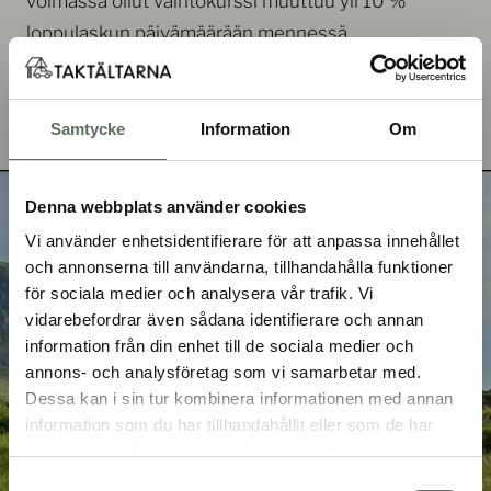
voimassa ollut vaihtokurssi muuttuu yli 10 %
loppulaskun päivämäärään mennessä.
Kysyttävää? Ota yhteyttä osoitteeseen
info@taktaltarna.se
Samtycke
Information
Om
Denna webbplats använder cookies
TILAA UUTISKIRJEEMME
Vi använder enhetsidentifierare för att anpassa innehållet
och annonserna till användarna, tillhandahålla funktioner
Hanki eksklusiivisia tarjouksia, inspiraatiota ja
för sociala medier och analysera vår trafik. Vi
uutisia suoraan postilaatikkoosi
vidarebefordrar även sådana identifierare och annan
information från din enhet till de sociala medier och
annons- och analysföretag som vi samarbetar med.
Sähköpostiosoitteesi
Dessa kan i sin tur kombinera informationen med annan
information som du har tillhandahållit eller som de har
samlat in när du har använt deras tjänster.
Tilaa
Samtyckesval