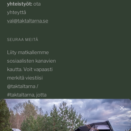
yhteistyöt:
ota
yhteyttä
val@taktaltarna.se
SEURAA MEITÄ
Liity matkallemme
sosiaalisten kanavien
kautta. Voit vapaasti
merkitä viestiisi
@taktaltarna /
#taktaltarna, jotta
voimme seurata
seikkailujasi!