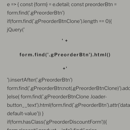
e => { const {form} = e.detail; const preorderBtn =
form.find('.gPreorderBtn')
if(form.find('.gPreorderBtnClone').length == 0){
jQuery('
' +
form.find('.gPreorderBtn').html()
+'
').insertAfter('.gPreorderBtn')
form.find('.gPreorderBtn:not(.gPreorderBtnClone)').ad
}else{ form.find('.gPreorderBtnClone .loader-
button__text').html(form.find('.gPreorderBtn').attr('data
default-value')) }
if(form.hasClass('gPreorderDiscountForm')){