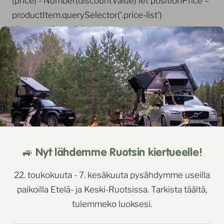
(price) - Number(discountValue) let positionPrice =
productItem.querySelector('.price-list')
if(positionPrice &&
!positionPrice.querySelector('.gPreorderDiscount'))
{ let priceDiscount = `
${moneyFormat.replace('{' +
`{amount_no_decimals}` + '}',
discountPrice.toFixed(2).replace('.', ''))}
`;
$(priceDiscount).insertBefore($(positionPrice).find('.pri
positionPrice.classList.add('gPreorderDisCountRow')
🚙 Nyt lähdemme Ruotsin kiertueelle!
} } }, appSetInterval: function(e, t, n) { e(); var r = 0 , s
= window.setInterval((function() { e(), ++r === n &&
22. toukokuuta - 7. kesäkuuta pysähdymme useilla
window.clearInterval(s) } ), t) } }
paikoilla Etelä- ja Keski-Ruotsissa. Tarkista täältä,
preorderCustom.render()
tulemmeko luoksesi.