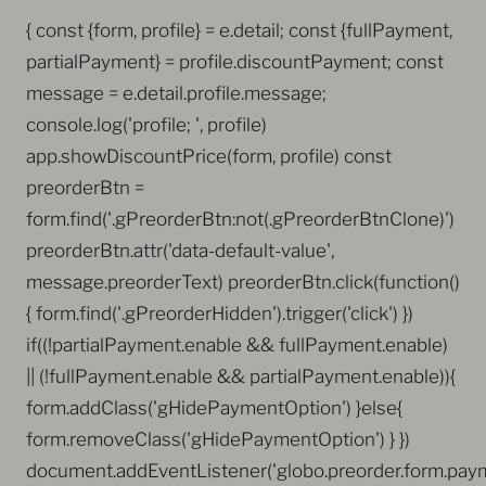
{ const {form, profile} = e.detail; const {fullPayment,
partialPayment} = profile.discountPayment; const
message = e.detail.profile.message;
console.log('profile; ', profile)
app.showDiscountPrice(form, profile) const
preorderBtn =
form.find('.gPreorderBtn:not(.gPreorderBtnClone)')
preorderBtn.attr('data-default-value',
message.preorderText) preorderBtn.click(function()
{ form.find('.gPreorderHidden').trigger('click') })
if((!partialPayment.enable && fullPayment.enable)
|| (!fullPayment.enable && partialPayment.enable)){
form.addClass('gHidePaymentOption') }else{
form.removeClass('gHidePaymentOption') } })
document.addEventListener('globo.preorder.form.paym