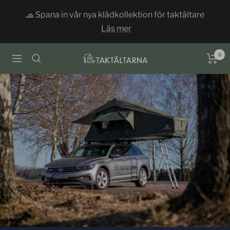
Siirry
🧢 Spana in vår nya klädkollektion för taktältare
sisältöön
Läs mer
0
Taktältarna
Navigaatio