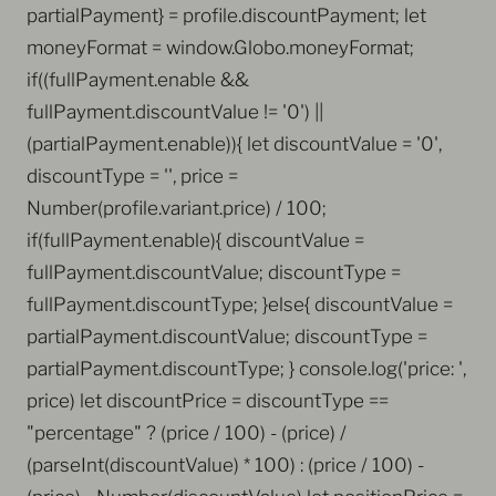
partialPayment} = profile.discountPayment; let
moneyFormat = window.Globo.moneyFormat;
if((fullPayment.enable &&
fullPayment.discountValue != '0') ||
(partialPayment.enable)){ let discountValue = '0',
discountType = '', price =
Number(profile.variant.price) / 100;
if(fullPayment.enable){ discountValue =
fullPayment.discountValue; discountType =
fullPayment.discountType; }else{ discountValue =
partialPayment.discountValue; discountType =
partialPayment.discountType; } console.log('price: ',
price) let discountPrice = discountType ==
"percentage" ? (price / 100) - (price) /
(parseInt(discountValue) * 100) : (price / 100) -