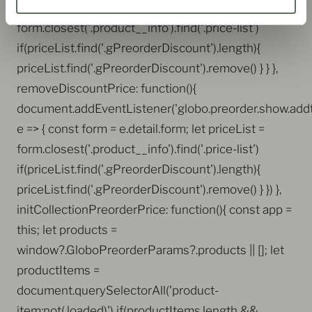
600, 4) }else{ let priceList =
form.closest('.product__info').find('.price-list')
if(priceList.find('.gPreorderDiscount').length){
priceList.find('.gPreorderDiscount').remove() } } },
removeDiscountPrice: function(){
document.addEventListener('globo.preorder.show.addt
e => { const form = e.detail.form; let priceList =
form.closest('.product__info').find('.price-list')
if(priceList.find('.gPreorderDiscount').length){
priceList.find('.gPreorderDiscount').remove() } }) },
initCollectionPreorderPrice: function(){ const app =
this; let products =
window?.GloboPreorderParams?.products || []; let
productItems =
document.querySelectorAll('product-
item:not(.loaded)') if(productItems.length &&