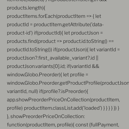
products.length){
productItems.forEach(productItem => { let
productId = productItem.getAttribute('data-
product-id') if(productId){ let productJson =
products.find(product => product.id.toString() ==
productId.toString()) if(productJson){ let variantId =
productJson?.first_available_variant?.id ||
productJson.variants[0].id; if(variantId &&
window.Globo.Preorder){ let profile =
window.Globo.Preorder.getProductProfile(productJson
variantId, null) if(profile?.isPreorder){
app.showPreorderPriceOnCollection(productItem,
profile) productItem.classList.add('loaded') } } } } }) }
}, showPreorderPriceOnCollection:
function(productItem, profile){ const {fullPayment,