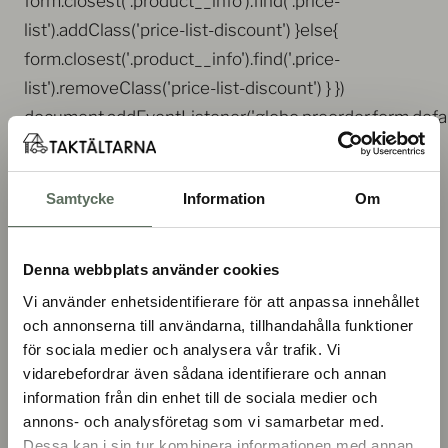
form.closest('.product__info').find('.price-
list').addClass('price-list-discount') }else{
form.closest('.product__info').find('.price-
list').removeClass('price-list-discount') } })
document.addEventListener('globo.preorder.form.defau
e => { const form = e.detail.form;
form.find('.gPreorderBtnClone').remove();
Samtycke
Information
Om
form.find('.gPreorderBtn').remove('gPreorderHidden')
}) window.addEventListener('load', function(){
app.appSetInterval(function(){
Denna webbplats använder cookies
app.initCollectionPreorderPrice() }, 1000, 6) }) },
Vi använder enhetsidentifierare för att anpassa innehållet
showDiscountPrice: function(form, profile){ const
och annonserna till användarna, tillhandahålla funktioner
{fullPayment, partialPayment} =
för sociala medier och analysera vår trafik. Vi
vidarebefordrar även sådana identifierare och annan
profile.discountPayment; if((fullPayment.enable
information från din enhet till de sociala medier och
&& fullPayment.discountValue != '0') ||
annons- och analysföretag som vi samarbetar med.
(partialPayment.enable)){
Dessa kan i sin tur kombinera informationen med annan