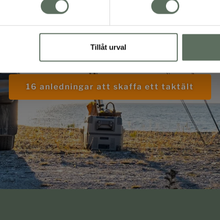
att ha tältet p
taket?
Tillåt urval
16 anledningar att skaffa ett taktält