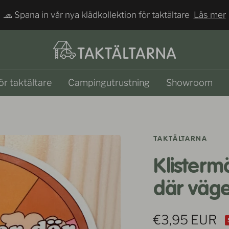
🧢 Spana in vår nya klädkollektion för taktältare
Läs mer
Taktältarna
ör taktältare
Campingutrustning
Showroom
TAKTÄLTARNA
Klistermä
där väge
Rea-
€3,95 EUR