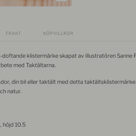
Zooma
in
FRAKT
KÖPVILLKOR
o-doftande klistermärke skapat av illustratören Sanne 
rbete med Taktältarna.
r, din bil eller taktält med detta taktältsklistermärke
ch natur.
 höjd 10.5