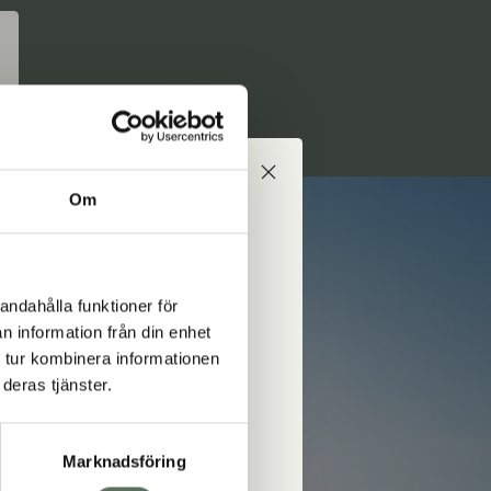
Om
ed på äventyret!
 erbjudanden från oss
andahålla funktioner för
 i mejlkorgen.
n information från din enhet
 tur kombinera informationen
deras tjänster.
ed
Marknadsföring
numerera