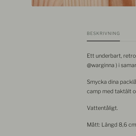
BESKRIVNING
Ett underbart, retr
@warginna ) i sama
Smycka dina packlådo
camp med taktält o
Vattentåligt.
Mått: Längd 8,6 cm,