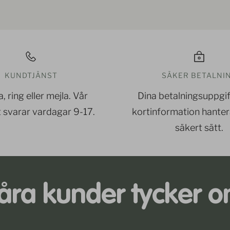
KUNDTJÄNST
SÄKER BETALNI
, ring eller mejla. Vår
Dina betalningsuppgif
 svarar vardagar 9-17.
kortinformation hanter
säkert sätt.
åra kunder tycker o