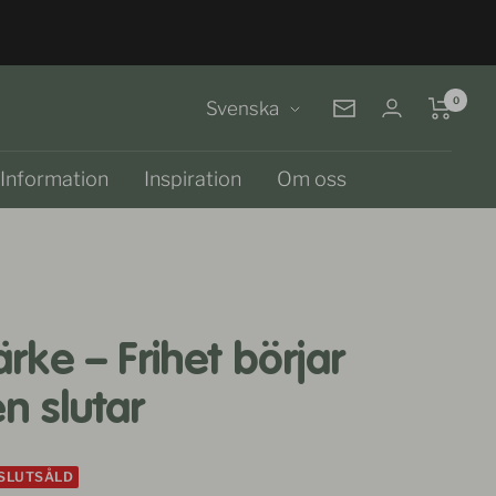
0
Språk
Svenska
Nyhetsbrev
Information
Inspiration
Om oss
rke – Frihet börjar
n slutar
SLUTSÅLD