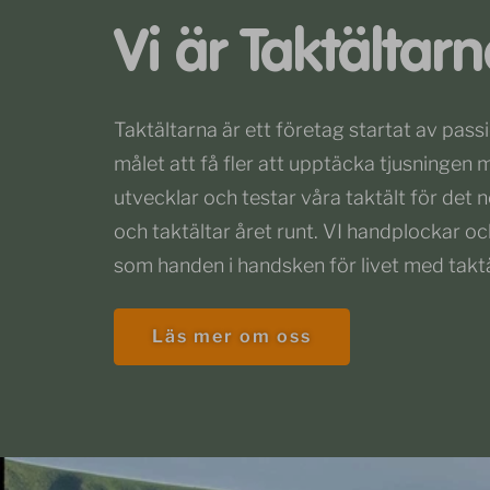
Vi är Taktältar
Taktältarna är ett företag startat av pas
målet att få fler att upptäcka tjusningen m
utvecklar och testar våra taktält för det n
och taktältar året runt. VI handplockar o
som handen i handsken för livet med taktä
Läs mer om oss