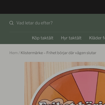
Hoppa
till
innehållet
Köp taktält
Hyr taktält
Kläder f
Hem
Klistermärke – Frihet börjar där vägen slutar