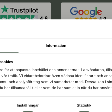
Information
⛺️🚘 Häng m
cookies
Få nyheter och
e för att anpassa innehållet och annonserna till användarna, tillh
direkt
vår trafik. Vi vidarebefordrar även sådana identifierare och anna
nnons- och analysföretag som vi samarbetar med. Dessa kan i sin
har tillhandahållit eller som de har samlat in när du har använt 
ad är grejen m
Din e-post
Inställningar
Statistik
Pre