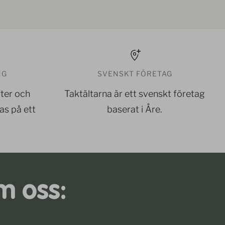
NG
SVENSKT FÖRETAG
ter och
Taktältarna är ett svenskt företag
as på ett
baserat i Åre.
m oss: